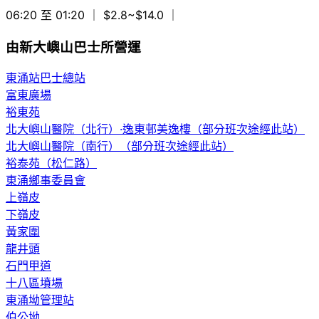
06:20 至 01:20
｜ $2.8~$14.0
｜
由新大嶼山巴士所營運
東涌站巴士總站
富東廣場
裕東苑
北大嶼山醫院（北行）·逸東邨美逸樓（部分班次途經此站）
北大嶼山醫院（南行）（部分班次途經此站）
裕泰苑（松仁路）
東涌鄉事委員會
上嶺皮
下嶺皮
黃家圍
龍井頭
石門甲道
十八區墳場
東涌坳管理站
伯公坳