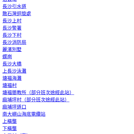
長沙引水道
散石灣迴旋處
長沙上村
長沙警署
長沙下村
長沙消防局
麗濱別墅
蝶崗
長沙大橋
上長沙泳灘
塘福海灘
塘福村
塘福懲教所（部分班次途經此站）
麻埔坪村（部分班次途經此站）
麻埔坪道口
南大嶼山海底電纜站
上橫壟
下橫壟