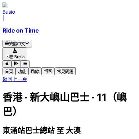
Busio
|
Ride on Time
繁體中文
下載 Busio
首頁
功能
路線
博客
常見問題
返回上一頁
香港
·
新大嶼山巴士 ·
11（嶼
巴）
東涌站巴士總站
至
大澳