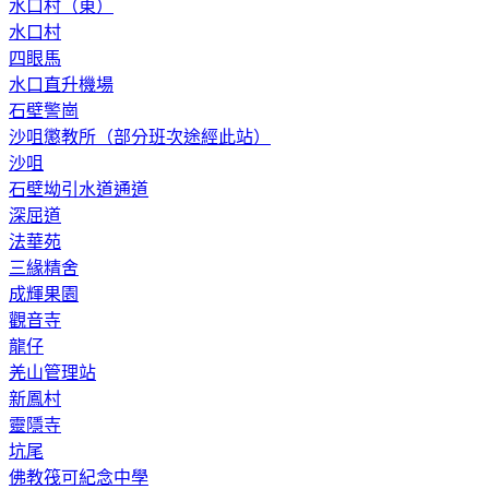
水口村（東）
水口村
四眼馬
水口直升機場
石壁警崗
沙咀懲教所（部分班次途經此站）
沙咀
石壁坳引水道通道
深屈道
法華苑
三緣精舍
成輝果園
觀音寺
龍仔
羌山管理站
新鳳村
靈隱寺
坑尾
佛教筏可紀念中學