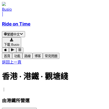
Busio
|
Ride on Time
繁體中文
下載 Busio
首頁
功能
路線
博客
常見問題
返回上一頁
香港
·
港鐵 ·
觀塘綫
｜
由港鐵所營運