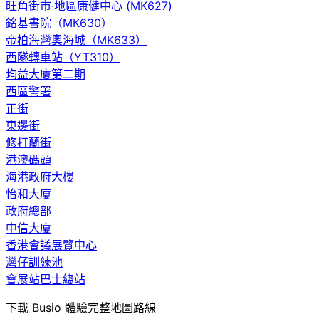
旺角街市·地區康健中心 (MK627)
銘基書院（MK630）
帝柏海灣奧海城（MK633）
西隧轉車站（YT310）
均益大廈第二期
西區警署
正街
東邊街
修打蘭街
港澳碼頭
海港政府大樓
怡和大廈
政府總部
中信大廈
香港會議展覽中心
灣仔訓練池
會展站巴士總站
下載 Busio 體驗完整地圖路線