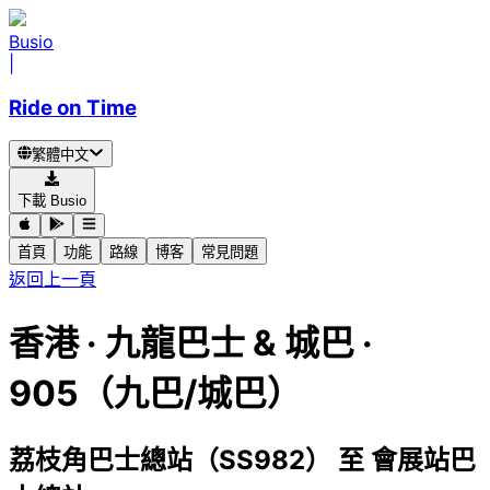
Busio
|
Ride on Time
繁體中文
下載 Busio
首頁
功能
路線
博客
常見問題
返回上一頁
香港
·
九龍巴士 & 城巴 ·
905（九巴/城巴）
荔枝角巴士總站（SS982）
至
會展站巴