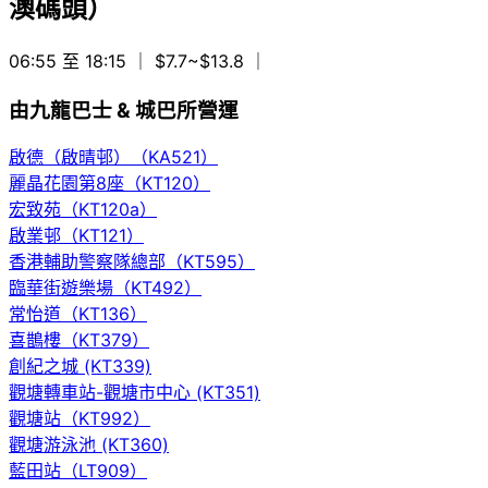
澳碼頭）
06:55 至 18:15
｜ $7.7~$13.8
｜
由九龍巴士 & 城巴所營運
啟德（啟晴邨）（KA521）
麗晶花園第8座（KT120）
宏致苑（KT120a）
啟業邨（KT121）
香港輔助警察隊總部（KT595）
臨華街遊樂場（KT492）
常怡道（KT136）
喜鵲樓（KT379）
創紀之城 (KT339)
觀塘轉車站-觀塘市中心 (KT351)
觀塘站（KT992）
觀塘游泳池 (KT360)
藍田站（LT909）