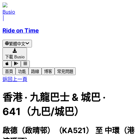
Busio
|
Ride on Time
繁體中文
下載 Busio
首頁
功能
路線
博客
常見問題
返回上一頁
香港
·
九龍巴士 & 城巴 ·
641（九巴/城巴）
啟德（啟晴邨）（KA521）
至
中環（港