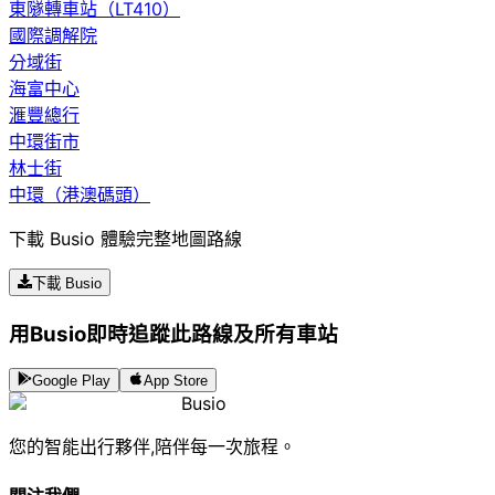
東隧轉車站（LT410）
國際調解院
分域街
海富中心
滙豐總行
中環街市
林士街
中環（港澳碼頭）
下載 Busio 體驗完整地圖路線
下載 Busio
用Busio即時追蹤此路線及所有車站
Google Play
App Store
Busio
您的智能出行夥伴,陪伴每一次旅程。