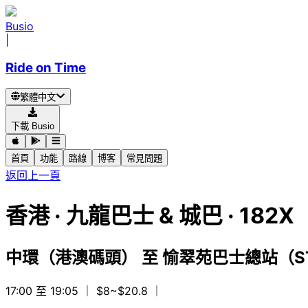
Busio
|
Ride on Time
繁體中文
下載 Busio
首頁
功能
路線
博客
常見問題
返回上一頁
香港
·
九龍巴士 & 城巴 ·
182
中環（港澳碼頭）
至
愉翠苑巴士總站（ST
17:00 至 19:05
｜ $8~$20.8
｜