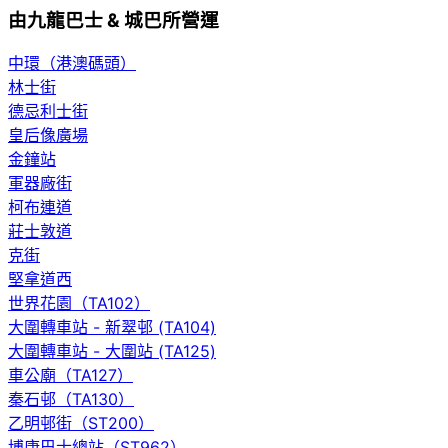
由九龍巴士 & 城巴所營運
中環（港澳碼頭）
林士街
德忌利士街
皇后像廣場
金鐘站
軍器廠街
柯布連道
莊士敦道
克街
堅拿道西
世界花園（TA102）
大圍轉車站 - 新翠邨 (TA104)
大圍轉車站 - 大圍站 (TA125)
車公廟（TA127）
秦石邨（TA130）
乙明邨街（ST200）
博康巴士總站（ST962）