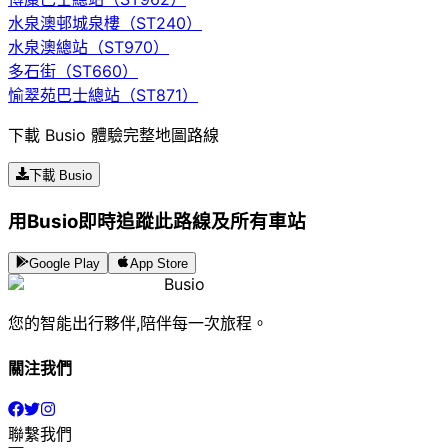
水泉澳邨城泉樓（ST240）
水泉澳總站（ST970）
多石街（ST660）
愉翠苑巴士總站（ST871）
下載 Busio 體驗完整地圖路線
下載 Busio
用Busio即時追蹤此路線及所有車站
Google Play
App Store
Busio
您的智能出行夥伴,陪伴每一次旅程。
關注我們
聯繫我們