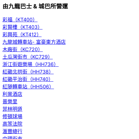
由九龍巴士 & 城巴所營運
彩福（KT400）
彩賢樓（KT403）
彩興苑（KT412）
九龍城轉車站- 富豪東方酒店
木廠街（KC720）
土瓜灣街市（KC729）
浙江街遊樂場（HH736）
紅磡北拱街（HH738）
紅磡平治街（HH740）
紅隧轉車站（HH506）
利景酒店
普樂里
菲林明道
修頓球場
高等法院
滙豐總行
中環街市