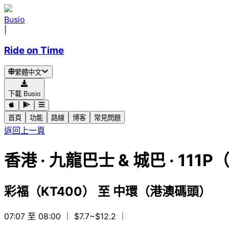
Busio
|
Ride on Time
繁體中文
下載 Busio
首頁
功能
路線
博客
常見問題
返回上一頁
香港
·
九龍巴士 & 城巴 ·
111P
彩福（KT400）
至
中環（港澳碼頭）
07:07 至 08:00
｜ $7.7~$12.2
｜