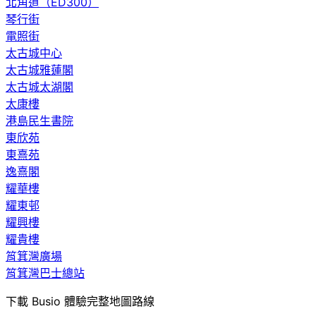
北角道（ED300）
琴行街
電照街
太古城中心
太古城雅蓮閣
太古城太湖閣
太康樓
港島民生書院
東欣苑
東熹苑
逸熹閣
耀華樓
耀東邨
耀興樓
耀貴樓
筲箕灣廣場
筲箕灣巴士總站
下載 Busio 體驗完整地圖路線