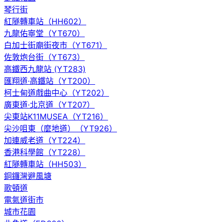
琴行街
紅隧轉車站（HH602）
九龍佑寧堂（YT670）
白加士街廟街夜市（YT671）
佐敦炮台街（YT673）
高鐵西九龍站 (YT283)
匯翔道·高鐵站（YT200）
柯士甸道戲曲中心（YT202）
廣東道·北京道（YT207）
尖東站K11MUSEA（YT216）
尖沙咀東（麼地道）（YT926）
加連威老道（YT224）
香港科學館（YT228）
紅隧轉車站（HH503）
銅鑼灣避風塘
歌頓道
電氣道街市
城市花園