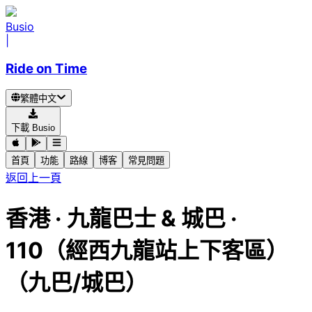
Busio
|
Ride on Time
繁體中文
下載 Busio
首頁
功能
路線
博客
常見問題
返回上一頁
香港
·
九龍巴士 & 城巴 ·
110（經西九龍站上下客區）
（九巴/城巴）