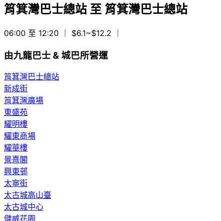
筲箕灣巴士總站
至
筲箕灣巴士總站
06:00 至 12:20
｜ $6.1~$12.2
｜
由九龍巴士 & 城巴所營運
筲箕灣巴士總站
新成街
筲箕灣廣場
東盛苑
耀明樓
耀東商場
耀華樓
景熹閣
興東邨
太寧街
太古城高山臺
太古城中心
健威花園