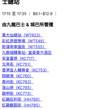
士總站
17:15 至 17:35
｜ $6.1~$12.9
｜
由九龍巴士 & 城巴所營運
黃大仙總站（WT923）
彩虹道遊樂場（WT549）
新蒲崗寧遠街（WT555）
九龍城轉車站- 富豪東方酒店
宋皇臺道（KC717）
北帝街（KC751）
香港盲人輔導會（KC753）
翔龍灣（KC760）
貴州街（KC763）
落山道（KC765）
啟明街（KC773）
紅磡庇利街（HH780）
紅磡鶴園街（HH785）