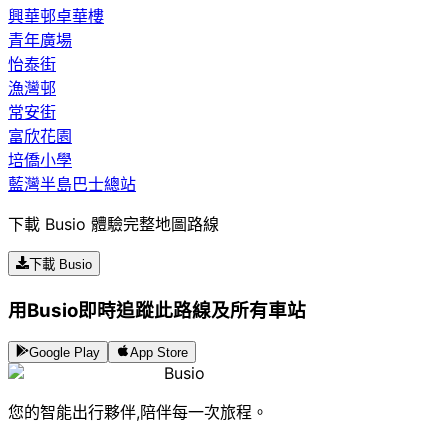
興華邨卓華樓
青年廣場
怡泰街
漁灣邨
常安街
富欣花園
培僑小學
藍灣半島巴士總站
下載 Busio 體驗完整地圖路線
下載 Busio
用Busio即時追蹤此路線及所有車站
Google Play
App Store
Busio
您的智能出行夥伴,陪伴每一次旅程。