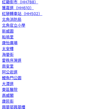
紅磡街市（HH788）
獲嘉道（HH610）
紅隧轉車站（HH502）
北角消防局
北角官立小學
新威園
船塢里
康怡廣場
太安樓
海晏街
愛秩序灣道
南安里
阿公岩道
鯉魚門公園
大潭道
東區醫院
高威閣
康民街
興華邨興翠樓