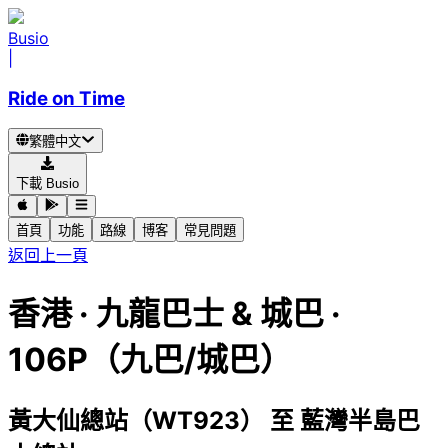
Busio
|
Ride on Time
繁體中文
下載 Busio
首頁
功能
路線
博客
常見問題
返回上一頁
香港
·
九龍巴士 & 城巴 ·
106P（九巴/城巴）
黃大仙總站（WT923）
至
藍灣半島巴