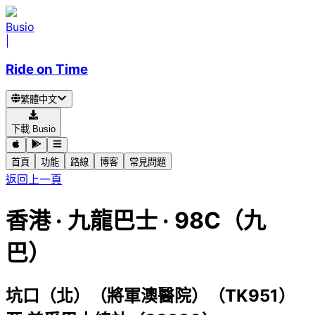
Busio
|
Ride on Time
繁體中文
下載 Busio
首頁
功能
路線
博客
常見問題
返回上一頁
香港
·
九龍巴士 ·
98C（九
巴）
坑口（北）（將軍澳醫院）（TK951）