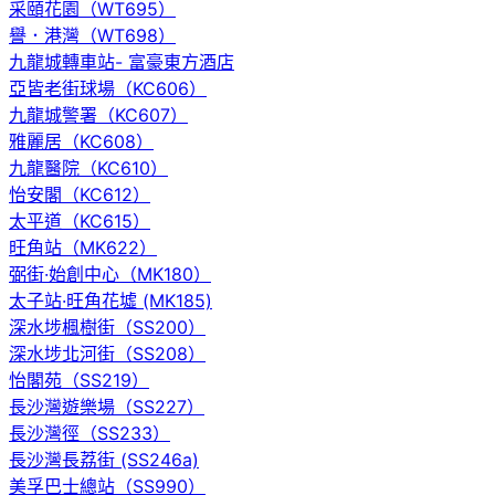
采頤花園（WT695）
譽．港灣（WT698）
九龍城轉車站- 富豪東方酒店
亞皆老街球場（KC606）
九龍城警署（KC607）
雅麗居（KC608）
九龍醫院（KC610）
怡安閣（KC612）
太平道（KC615）
旺角站（MK622）
弼街·始創中心（MK180）
太子站·旺角花墟 (MK185)
深水埗楓樹街（SS200）
深水埗北河街（SS208）
怡閣苑（SS219）
長沙灣遊樂場（SS227）
長沙灣徑（SS233）
長沙灣長荔街 (SS246a)
美孚巴士總站（SS990）