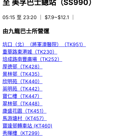
至
美孚巴士總站（SS990）
05:15 至 23:20
｜ $7.9~$12.1
｜
由九龍巴士所營運
坑口（北）（將軍澳醫院）（TK951）
重華路東港城（TK230）
培成路南豐廣場（TK252）
厚德邨（TK428）
景林邨（TK435）
欣明苑（TK440）
英明苑（TK442）
寶仁樓（TK447）
翠林邨（TK448）
康盛花園（TK451）
馬游塘村（KT457）
寶達邨轉車站 (KT460)
秀暉樓（KT299）