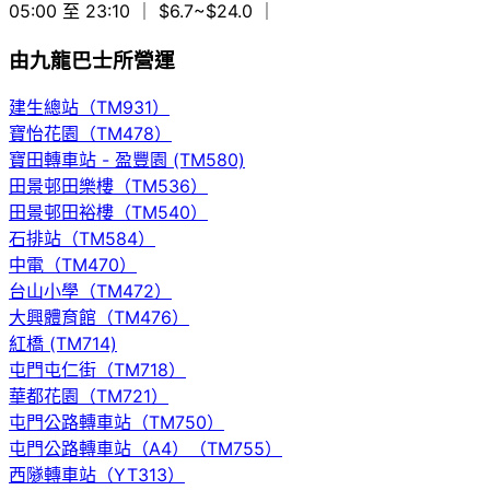
05:00 至 23:10
｜ $6.7~$24.0
｜
由九龍巴士所營運
建生總站（TM931）
寶怡花園（TM478）
寶田轉車站 - 盈豐園 (TM580)
田景邨田樂樓（TM536）
田景邨田裕樓（TM540）
石排站（TM584）
中電（TM470）
台山小學（TM472）
大興體育館（TM476）
紅橋 (TM714)
屯門屯仁街（TM718）
華都花園（TM721）
屯門公路轉車站（TM750）
屯門公路轉車站（A4）（TM755）
西隧轉車站（YT313）