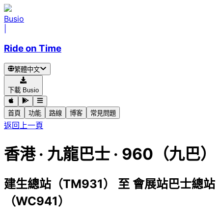
Busio
|
Ride on Time
繁體中文
下載 Busio
首頁
功能
路線
博客
常見問題
返回上一頁
香港
·
九龍巴士 ·
960（九巴）
建生總站（TM931）
至
會展站巴士總站
（WC941）