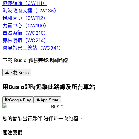
港澳碼頭（CW111）
海港政府大樓（CW135）
怡和大廈（CW112）
力寶中心（CW160）
軍器廠街（WC210）
菲林明道（WC214）
會展站巴士總站（WC941）
下載 Busio 體驗完整地圖路線
下載 Busio
用Busio即時追蹤此路線及所有車站
Google Play
App Store
Busio
您的智能出行夥伴,陪伴每一次旅程。
關注我們