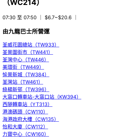
（WC214）
07:30 至 07:50
｜ $6.7~$20.6
｜
由九龍巴士所營運
荃威花園總站（TW933）
荃景圍街市（TW441）
荃灣中心（TW446）
美環街（TW449）
愉景新城（TW384）
荃灣站（TW461）
綠楊新邨（TW396）
大窩口轉車站-大窩口站（KW394）
西隧轉車站（YT313）
港澳碼頭（CW110）
海港政府大樓（CW135）
怡和大廈（CW112）
力寶中心（CW160）