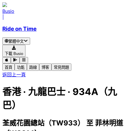
Busio
|
Ride on Time
繁體中文
下載 Busio
首頁
功能
路線
博客
常見問題
返回上一頁
香港
·
九龍巴士 ·
934A（九
巴）
荃威花園總站（TW933）
至
菲林明道