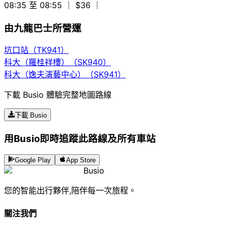
08:35 至 08:55
｜ $36
｜
由九龍巴士所營運
坑口站（TK941）
科大（羅桂祥樓）（SK940）
科大（逸夫演藝中心）（SK941）
下載 Busio 體驗完整地圖路線
下載 Busio
用Busio即時追蹤此路線及所有車站
Google Play
App Store
Busio
您的智能出行夥伴,陪伴每一次旅程。
關注我們