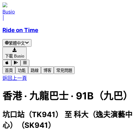
Busio
|
Ride on Time
繁體中文
下載 Busio
首頁
功能
路線
博客
常見問題
返回上一頁
香港
·
九龍巴士 ·
91B（九巴）
坑口站（TK941）
至
科大（逸夫演藝中
心）（SK941）