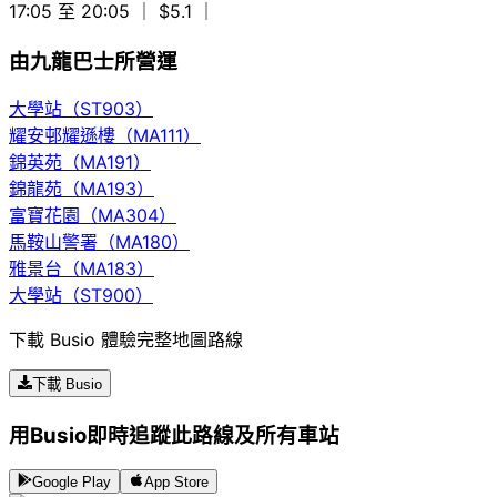
17:05 至 20:05
｜ $5.1
｜
由九龍巴士所營運
大學站（ST903）
耀安邨耀遜樓（MA111）
錦英苑（MA191）
錦龍苑（MA193）
富寶花園（MA304）
馬鞍山警署（MA180）
雅景台（MA183）
大學站（ST900）
下載 Busio 體驗完整地圖路線
下載 Busio
用Busio即時追蹤此路線及所有車站
Google Play
App Store