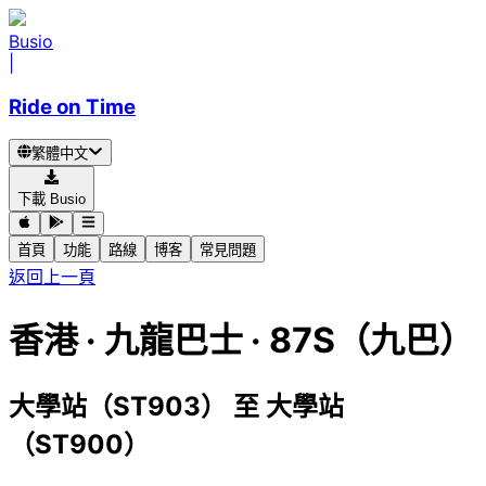
Busio
|
Ride on Time
繁體中文
下載 Busio
首頁
功能
路線
博客
常見問題
返回上一頁
香港
·
九龍巴士 ·
87S（九巴）
大學站（ST903）
至
大學站
（ST900）