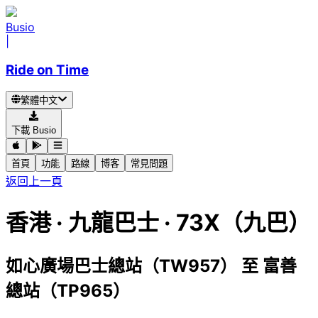
Busio
|
Ride on Time
繁體中文
下載 Busio
首頁
功能
路線
博客
常見問題
返回上一頁
香港
·
九龍巴士 ·
73X（九巴）
如心廣場巴士總站（TW957）
至
富善
總站（TP965）