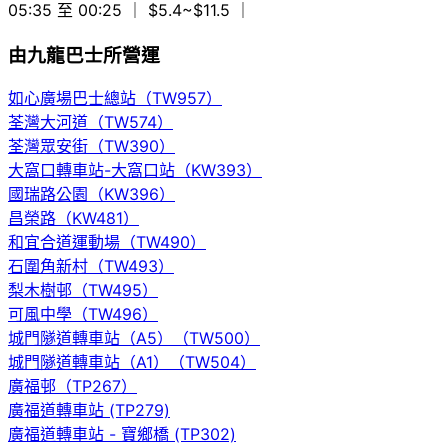
05:35 至 00:25
｜ $5.4~$11.5
｜
由九龍巴士所營運
如心廣場巴士總站（TW957）
荃灣大河道（TW574）
荃灣眾安街（TW390）
大窩口轉車站-大窩口站（KW393）
國瑞路公園（KW396）
昌榮路（KW481）
和宜合道運動場（TW490）
石圍角新村（TW493）
梨木樹邨（TW495）
可風中學（TW496）
城門隧道轉車站（A5）（TW500）
城門隧道轉車站（A1）（TW504）
廣福邨（TP267）
廣福道轉車站 (TP279)
廣福道轉車站 - 寶鄉橋 (TP302)