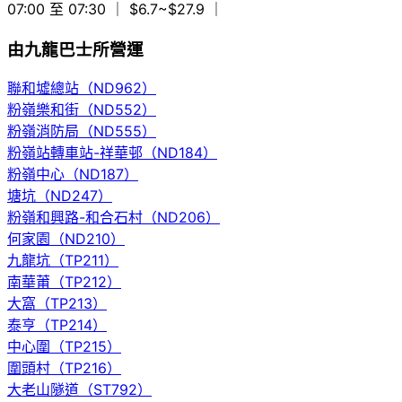
07:00 至 07:30
｜ $6.7~$27.9
｜
由九龍巴士所營運
聯和墟總站（ND962）
粉嶺樂和街（ND552）
粉嶺消防局（ND555）
粉嶺站轉車站-祥華邨（ND184）
粉嶺中心（ND187）
塘坑（ND247）
粉嶺和興路-和合石村（ND206）
何家園（ND210）
九龍坑（TP211）
南華莆（TP212）
大窩（TP213）
泰亨（TP214）
中心圍（TP215）
圍頭村（TP216）
大老山隧道（ST792）