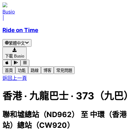
Busio
|
Ride on Time
繁體中文
下載 Busio
首頁
功能
路線
博客
常見問題
返回上一頁
香港
·
九龍巴士 ·
373（九巴）
聯和墟總站（ND962）
至
中環（香港
站）總站（CW920）