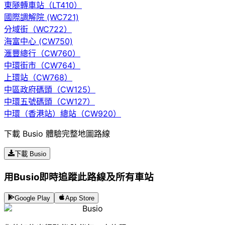
東隧轉車站（LT410）
國際調解院 (WC721)
分域街（WC722）
海富中心 (CW750)
滙豐總行（CW760）
中環街市（CW764）
上環站（CW768）
中區政府碼頭（CW125）
中環五號碼頭（CW127）
中環（香港站）總站（CW920）
下載 Busio 體驗完整地圖路線
下載 Busio
用Busio即時追蹤此路線及所有車站
Google Play
App Store
Busio