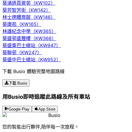
葵涌道荔景邨（KW102）
葵芳智芳街（KW142）
林士德體育館（KW146）
葵康苑（KW165）
林護紀念中學（KW365）
葵盛邨盛豐樓（KW366）
葵盛東巴士總站（KW947）
葵聯邨（KW247）
葵盛中巴士總站（KW952）
下載 Busio 體驗完整地圖路線
下載 Busio
用Busio即時追蹤此路線及所有車站
Google Play
App Store
Busio
您的智能出行夥伴,陪伴每一次旅程。