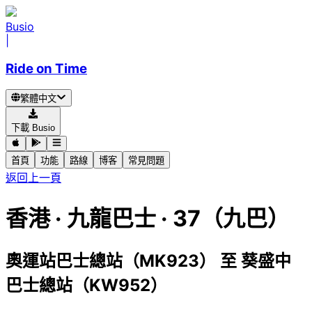
Busio
|
Ride on Time
繁體中文
下載 Busio
首頁
功能
路線
博客
常見問題
返回上一頁
香港
·
九龍巴士 ·
37（九巴）
奧運站巴士總站（MK923）
至
葵盛中
巴士總站（KW952）