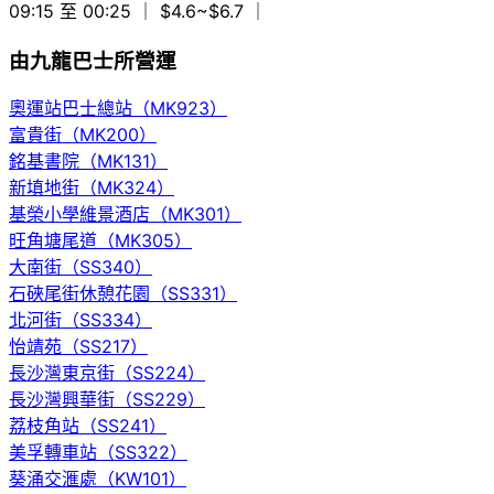
09:15 至 00:25
｜ $4.6~$6.7
｜
由九龍巴士所營運
奧運站巴士總站（MK923）
富貴街（MK200）
銘基書院（MK131）
新填地街（MK324）
基榮小學維景酒店（MK301）
旺角塘尾道（MK305）
大南街（SS340）
石硤尾街休憩花園（SS331）
北河街（SS334）
怡靖苑（SS217）
長沙灣東京街（SS224）
長沙灣興華街（SS229）
荔枝角站（SS241）
美孚轉車站（SS322）
葵涌交滙處（KW101）