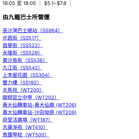
18:05 至 18:05
｜ $5.1~$7.8
｜
由九龍巴士所營運
長沙灣巴士總站（SS964）
光昌街（SS517）
昌華街（SS522）
永隆街（SS529）
東沙島街（SS536）
九江街（SS542）
上李屋花園（SS304）
豐力樓（SS192）
天馬苑（WT200）
龍翔官立中學（WT202）
黃大仙轉車站-黃大仙廟 (WT206)
黃大仙轉車站-沙田坳道 (WT209)
荷里活廣場（WT187）
志蓮淨苑（WT410）
真鐸學校（WT500）