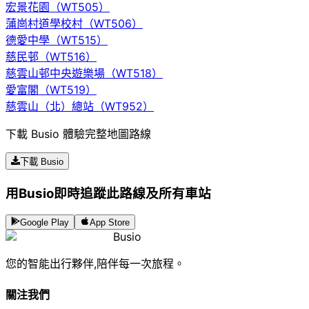
宏景花園（WT505）
蒲崗村道學校村（WT506）
德愛中學（WT515）
慈民邨（WT516）
慈雲山邨中央遊樂場（WT518）
愛富閣（WT519）
慈雲山（北）總站（WT952）
下載 Busio 體驗完整地圖路線
下載 Busio
用Busio即時追蹤此路線及所有車站
Google Play
App Store
Busio
您的智能出行夥伴,陪伴每一次旅程。
關注我們