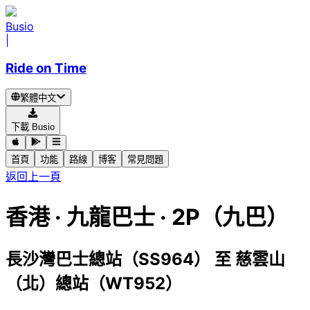
Busio
|
Ride on Time
繁體中文
下載 Busio
首頁
功能
路線
博客
常見問題
返回上一頁
香港
·
九龍巴士 ·
2P（九巴）
長沙灣巴士總站（SS964）
至
慈雲山
（北）總站（WT952）