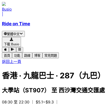
Busio
|
Ride on Time
繁體中文
下載 Busio
首頁
功能
路線
博客
常見問題
返回上一頁
香港
·
九龍巴士 ·
287（九巴）
大學站（ST907）
至
西沙灣交通交匯處（
08:30 至 22:30
｜ $5.1~$9.3
｜