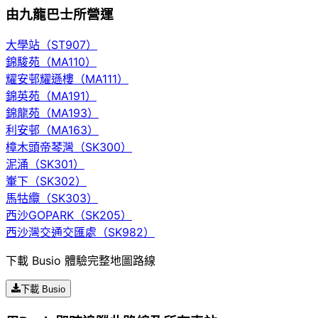
由九龍巴士所營運
大學站（ST907）
錦駿苑（MA110）
耀安邨耀遜樓（MA111）
錦英苑（MA191）
錦龍苑（MA193）
利安邨（MA163）
樟木頭帝琴灣（SK300）
泥涌（SK301）
輋下（SK302）
馬牯纜（SK303）
西沙GOPARK（SK205）
西沙灣交通交匯處（SK982）
下載 Busio 體驗完整地圖路線
下載 Busio