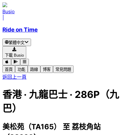
Busio
|
Ride on Time
繁體中文
下載 Busio
首頁
功能
路線
博客
常見問題
返回上一頁
香港
·
九龍巴士 ·
286P（九
巴）
美松苑（TA165）
至
荔枝角站