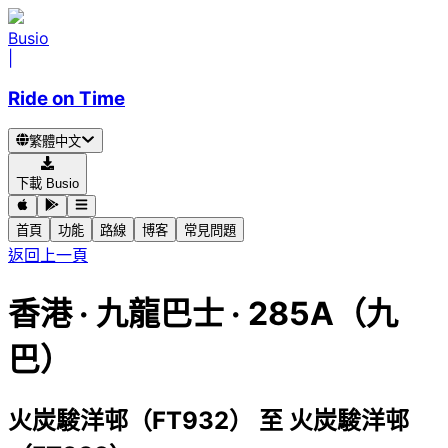
Busio
|
Ride on Time
繁體中文
下載 Busio
首頁
功能
路線
博客
常見問題
返回上一頁
香港
·
九龍巴士 ·
285A（九
巴）
火炭駿洋邨（FT932）
至
火炭駿洋邨