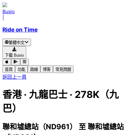
Busio
|
Ride on Time
繁體中文
下載 Busio
首頁
功能
路線
博客
常見問題
返回上一頁
香港
·
九龍巴士 ·
278K（九
巴）
聯和墟總站（ND961）
至
聯和墟總站