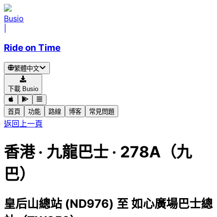
Busio
|
Ride on Time
繁體中文
下載 Busio
首頁
功能
路線
博客
常見問題
返回上一頁
香港
·
九龍巴士 ·
278A（九
巴）
皇后山總站 (ND976)
至
如心廣場巴士總