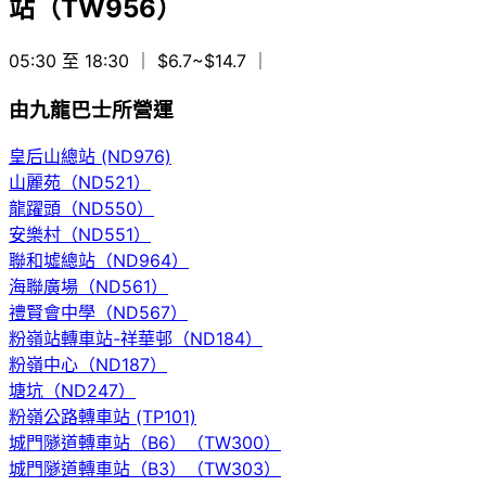
站（TW956）
05:30 至 18:30
｜ $6.7~$14.7
｜
由九龍巴士所營運
皇后山總站 (ND976)
山麗苑（ND521）
龍躍頭（ND550）
安樂村（ND551）
聯和墟總站（ND964）
海聯廣場（ND561）
禮賢會中學（ND567）
粉嶺站轉車站-祥華邨（ND184）
粉嶺中心（ND187）
塘坑（ND247）
粉嶺公路轉車站 (TP101)
城門隧道轉車站（B6）（TW300）
城門隧道轉車站（B3）（TW303）