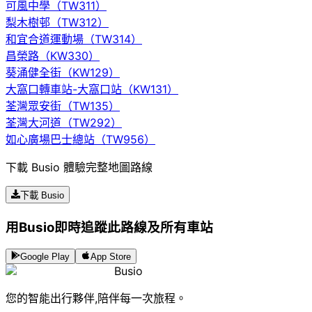
可風中學（TW311）
梨木樹邨（TW312）
和宜合道運動場（TW314）
昌榮路（KW330）
葵涌健全街（KW129）
大窩口轉車站-大窩口站（KW131）
荃灣眾安街（TW135）
荃灣大河道（TW292）
如心廣場巴士總站（TW956）
下載 Busio 體驗完整地圖路線
下載 Busio
用Busio即時追蹤此路線及所有車站
Google Play
App Store
Busio
您的智能出行夥伴,陪伴每一次旅程。