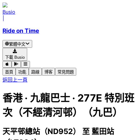
Busio
|
Ride on Time
繁體中文
下載 Busio
首頁
功能
路線
博客
常見問題
返回上一頁
香港
·
九龍巴士 ·
277E 特別班
次（不經清河邨）（九巴）
天平邨總站（ND952）
至
藍田站