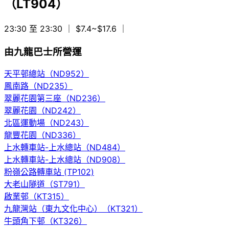
（LT904）
23:30 至 23:30
｜ $7.4~$17.6
｜
由九龍巴士所營運
天平邨總站（ND952）
鳳南路（ND235）
翠麗花園第三座（ND236）
翠麗花園（ND242）
北區運動場（ND243）
龍豐花園（ND336）
上水轉車站-上水總站（ND484）
上水轉車站-上水總站（ND908）
粉嶺公路轉車站 (TP102)
大老山隧道（ST791）
啟業邨（KT315）
九龍灣站（東九文化中心）（KT321）
牛頭角下邨（KT326）