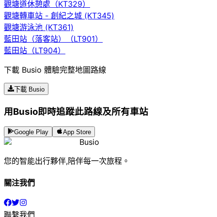
觀塘道休憩處（KT329）
觀塘轉車站 - 創紀之城 (KT345)
觀塘游泳池 (KT361)
藍田站（落客站）（LT901）
藍田站（LT904）
下載 Busio 體驗完整地圖路線
下載 Busio
用Busio即時追蹤此路線及所有車站
Google Play
App Store
Busio
您的智能出行夥伴,陪伴每一次旅程。
關注我們
聯繫我們