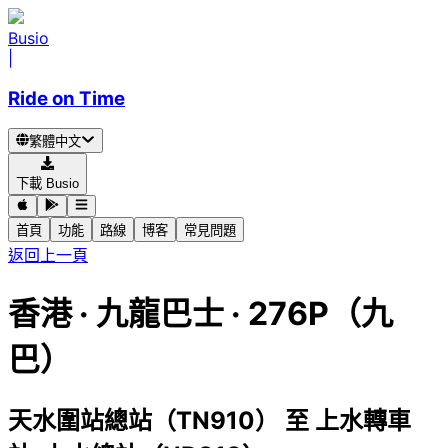
Busio
|
Ride on Time
繁體中文
下載 Busio
首頁
功能
路線
博客
常見問題
返回上一頁
香港
·
九龍巴士 ·
276P（九
巴）
天水圍站總站（TN910）
至
上水轉車