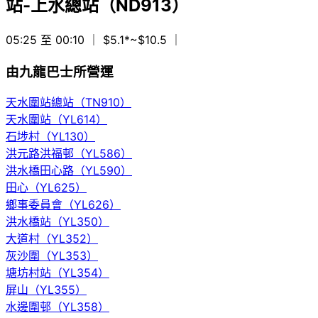
站-上水總站（ND913）
05:25 至 00:10
｜ $5.1*~$10.5
｜
由九龍巴士所營運
天水圍站總站（TN910）
天水圍站（YL614）
石埗村（YL130）
洪元路洪福邨（YL586）
洪水橋田心路（YL590）
田心（YL625）
鄉事委員會（YL626）
洪水橋站（YL350）
大道村（YL352）
灰沙圍（YL353）
塘坊村站（YL354）
屏山（YL355）
水邊圍邨（YL358）