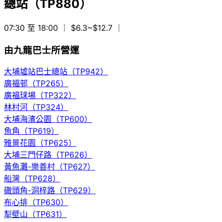
總站（TP880）
07:30 至 18:00
｜ $6.3~$12.7
｜
由九龍巴士所營運
大埔墟站巴士總站（TP942）
廣福邨（TP265）
廣福球場（TP322）
林村河（TP324）
大埔海濱公園（TP600）
魚角（TP619）
雅景花園（TP625）
大埔三門仔路（TP626）
黃魚灘-樂善村（TP627）
船灣（TP628）
䃟頭角-洞梓路（TP629）
布心排（TP630）
犁壁山（TP631）