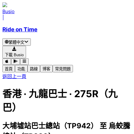
Busio
|
Ride on Time
繁體中文
下載 Busio
首頁
功能
路線
博客
常見問題
返回上一頁
香港
·
九龍巴士 ·
275R（九
巴）
大埔墟站巴士總站（TP942）
至
烏蛟騰