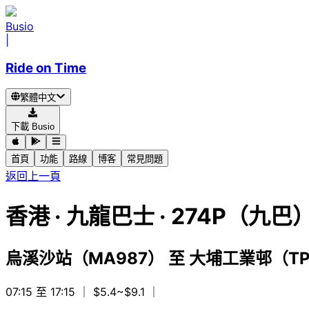
Busio
|
Ride on Time
繁體中文
下載 Busio
首頁
功能
路線
博客
常見問題
返回上一頁
香港
·
九龍巴士 ·
274P（九巴
烏溪沙站（MA987）
至
大埔工業邨（TP
07:15 至 17:15
｜ $5.4~$9.1
｜