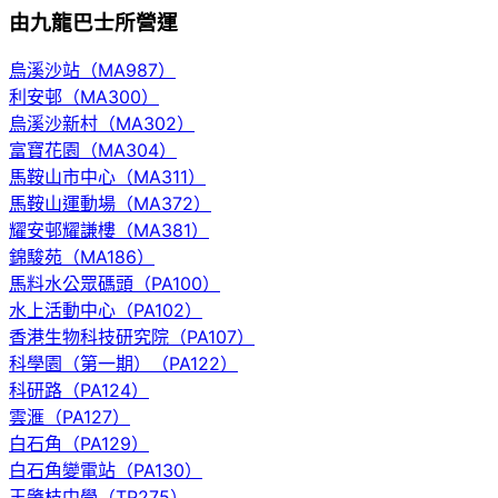
由九龍巴士所營運
烏溪沙站（MA987）
利安邨（MA300）
烏溪沙新村（MA302）
富寶花園（MA304）
馬鞍山市中心（MA311）
馬鞍山運動場（MA372）
耀安邨耀謙樓（MA381）
錦駿苑（MA186）
馬料水公眾碼頭（PA100）
水上活動中心（PA102）
香港生物科技研究院（PA107）
科學園（第一期）（PA122）
科研路（PA124）
雲滙（PA127）
白石角（PA129）
白石角變電站（PA130）
王肇枝中學（TP275）