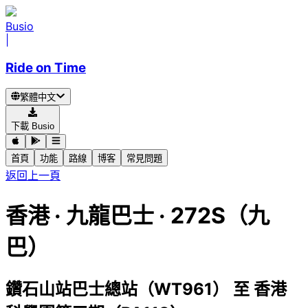
Busio
|
Ride on Time
繁體中文
下載 Busio
首頁
功能
路線
博客
常見問題
返回上一頁
香港
·
九龍巴士 ·
272S（九
巴）
鑽石山站巴士總站（WT961）
至
香港