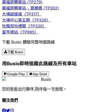
廣福道轉車站 (TP279)
廣福道轉車站 - 寶鄉橋 (TP302)
大埔超級城（TP317）
大埔中心第五期（TP326）
怡雅苑怡禮閣（TP330）
富亨總站（TP995）
下載 Busio 體驗完整地圖路線
下載 Busio
用Busio即時追蹤此路線及所有車站
Google Play
App Store
Busio
您的智能出行夥伴,陪伴每一次旅程。
關注我們