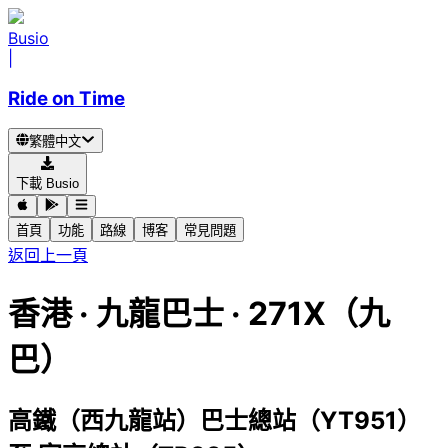
Busio
|
Ride on Time
繁體中文
下載 Busio
首頁
功能
路線
博客
常見問題
返回上一頁
香港
·
九龍巴士 ·
271X（九
巴）
高鐵（西九龍站）巴士總站（YT951）