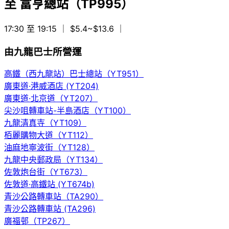
至
富亨總站（TP995）
17:30 至 19:15
｜ $5.4~$13.6
｜
由九龍巴士所營運
高鐵（西九龍站）巴士總站（YT951）
廣東道·港威酒店 (YT204)
廣東道·北京道（YT207）
尖沙咀轉車站-半島酒店（YT100）
九龍清真寺（YT109）
栢麗購物大道（YT112）
油麻地寧波街（YT128）
九龍中央郵政局（YT134）
佐敦炮台街（YT673）
佐敦道·高鐵站 (YT674b)
青沙公路轉車站（TA290）
青沙公路轉車站 (TA296)
廣福邨（TP267）