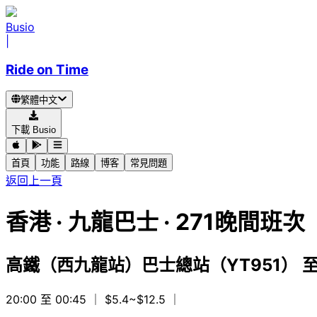
Busio
|
Ride on Time
繁體中文
下載 Busio
首頁
功能
路線
博客
常見問題
返回上一頁
香港
·
九龍巴士 ·
271晚間班
高鐵（西九龍站）巴士總站（YT951）
20:00 至 00:45
｜ $5.4~$12.5
｜