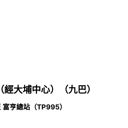
次（經大埔中心）（九巴）
至
富亨總站（TP995）