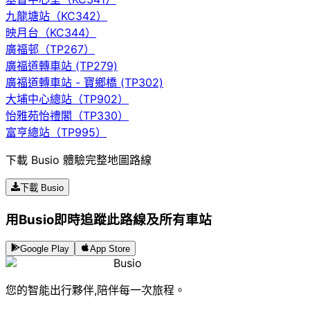
九龍塘站（KC342）
映月台（KC344）
廣福邨（TP267）
廣福道轉車站 (TP279)
廣福道轉車站 - 寶鄉橋 (TP302)
大埔中心總站（TP902）
怡雅苑怡禮閣（TP330）
富亨總站（TP995）
下載 Busio 體驗完整地圖路線
下載 Busio
用Busio即時追蹤此路線及所有車站
Google Play
App Store
Busio
您的智能出行夥伴,陪伴每一次旅程。