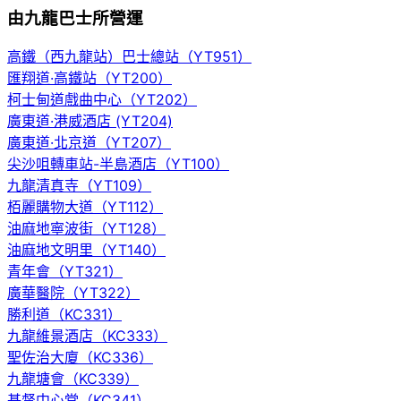
由九龍巴士所營運
高鐵（西九龍站）巴士總站（YT951）
匯翔道·高鐵站（YT200）
柯士甸道戲曲中心（YT202）
廣東道·港威酒店 (YT204)
廣東道·北京道（YT207）
尖沙咀轉車站-半島酒店（YT100）
九龍清真寺（YT109）
栢麗購物大道（YT112）
油麻地寧波街（YT128）
油麻地文明里（YT140）
青年會（YT321）
廣華醫院（YT322）
勝利道（KC331）
九龍維景酒店（KC333）
聖佐治大廈（KC336）
九龍塘會（KC339）
基督中心堂（KC341）