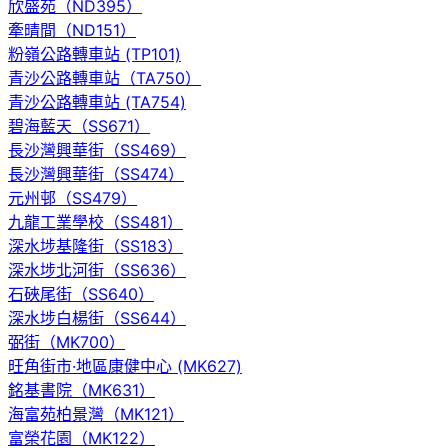
欣盛苑（ND395）
牽晴間（ND151）
粉嶺公路轉車站 (TP101)
青沙公路轉車站（TA750）
青沙公路轉車站 (TA754)
碧海藍天（SS671）
長沙灣興華街（SS469）
長沙灣興華街（SS474）
元州邨（SS479）
九龍工業學校（SS481）
深水埗基隆街（SS183）
深水埗北河街（SS636）
石硤尾街（SS640）
深水埗白楊街（SS644）
弼街（MK700）
旺角街市·地區康健中心 (MK627)
銘基書院（MK631）
海富苑柏景灣（MK121）
富榮花園（MK122）