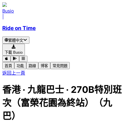
Busio
|
Ride on Time
繁體中文
下載 Busio
首頁
功能
路線
博客
常見問題
返回上一頁
香港
·
九龍巴士 ·
270B特別班
次（富榮花園為終站）（九
巴）