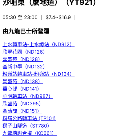
沙咀東（麼地道）（YT921）
05:30 至 23:00
｜ $7.4~$16.9
｜
由九龍巴士所營運
上水轉車站-上水總站（ND912）
欣翠花園（ND126）
嘉盛苑（ND128）
基新中學（ND132）
粉嶺站轉車站-粉嶺站（ND134）
景盛苑（ND138）
華心邨（ND141）
華明轉車站（ND987）
欣盛苑（ND395）
牽晴間（ND151）
粉嶺公路轉車站 (TP101)
獅子山隧道（ST780）
九龍塘聯合道（KC661）