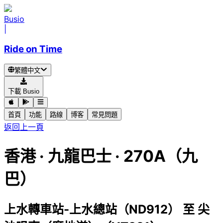
Busio
|
Ride on Time
繁體中文
下載 Busio
首頁
功能
路線
博客
常見問題
返回上一頁
香港
·
九龍巴士 ·
270A（九
巴）
上水轉車站-上水總站（ND912）
至
尖