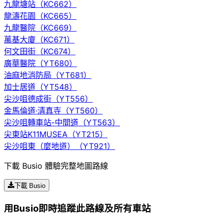
九龍塘站（KC662）
龍濤花園（KC665）
九龍醫院（KC669）
萬基大廈（KC671）
何文田街（KC674）
廣華醫院（YT680）
油麻地消防局（YT681）
加士居道（YT548）
尖沙咀德成街（YT556）
金馬倫道·清真寺（YT560）
尖沙咀轉車站-中間道（YT563）
尖東站K11MUSEA（YT215）
尖沙咀東（麼地道）（YT921）
下載 Busio 體驗完整地圖路線
下載 Busio
用Busio即時追蹤此路線及所有車站