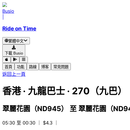
Busio
|
Ride on Time
繁體中文
下載 Busio
首頁
功能
路線
博客
常見問題
返回上一頁
香港
·
九龍巴士 ·
270（九巴）
翠麗花園（ND945）
至
翠麗花園（ND9
05:30 至 00:30
｜ $4.3
｜