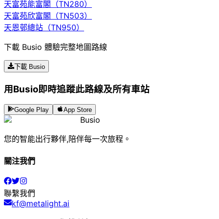
天富苑能富閣（TN280）
天富苑欣富閣（TN503）
天恩邨總站（TN950）
下載 Busio 體驗完整地圖路線
下載 Busio
用Busio即時追蹤此路線及所有車站
Google Play
App Store
Busio
您的智能出行夥伴,陪伴每一次旅程。
關注我們
聯繫我們
kf@metalight.ai