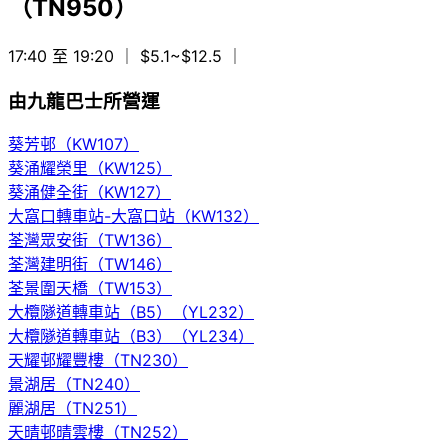
（TN950）
17:40 至 19:20
｜ $5.1~$12.5
｜
由九龍巴士所營運
葵芳邨（KW107）
葵涌耀榮里（KW125）
葵涌健全街（KW127）
大窩口轉車站-大窩口站（KW132）
荃灣眾安街（TW136）
荃灣建明街（TW146）
荃景圍天橋（TW153）
大欖隧道轉車站（B5）（YL232）
大欖隧道轉車站（B3）（YL234）
天耀邨耀豐樓（TN230）
景湖居（TN240）
麗湖居（TN251）
天晴邨晴雲樓（TN252）