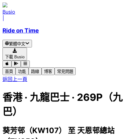
Busio
|
Ride on Time
繁體中文
下載 Busio
首頁
功能
路線
博客
常見問題
返回上一頁
香港
·
九龍巴士 ·
269P（九
巴）
葵芳邨（KW107）
至
天恩邨總站