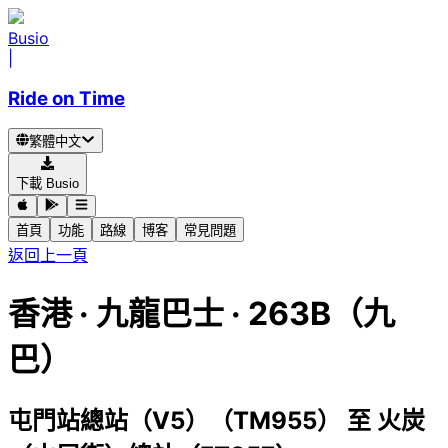
Busio
|
Ride on Time
繁體中文
下載 Busio
首頁
功能
路線
博客
常見問題
返回上一頁
香港
·
九龍巴士 ·
263B（九
巴）
屯門站總站（V5）（TM955）
至
火炭