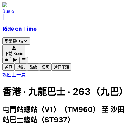
Busio
|
Ride on Time
繁體中文
下載 Busio
首頁
功能
路線
博客
常見問題
返回上一頁
香港
·
九龍巴士 ·
263（九巴）
屯門站總站（V1）（TM960）
至
沙田
站巴士總站（ST937）