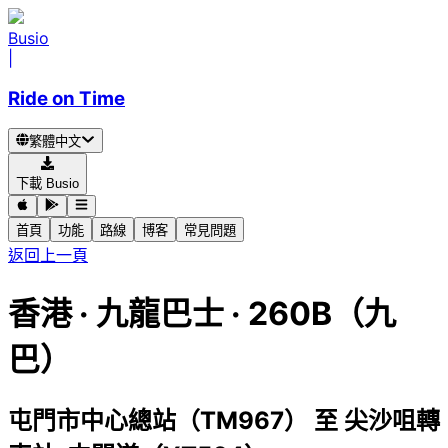
Busio
|
Ride on Time
繁體中文
下載 Busio
首頁
功能
路線
博客
常見問題
返回上一頁
香港
·
九龍巴士 ·
260B（九
巴）
屯門市中心總站（TM967）
至
尖沙咀轉