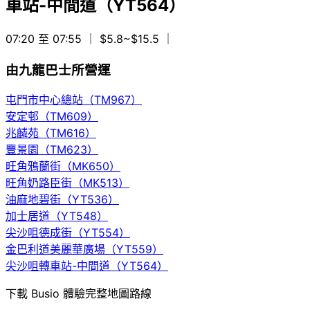
車站-中間道（YT564）
07:20 至 07:55
｜ $5.8~$15.5
｜
由九龍巴士所營運
屯門市中心總站（TM967）
安定邨（TM609）
兆麟苑（TM616）
豐景園（TM623）
旺角鴉蘭街（MK650）
旺角奶路臣街（MK513）
油麻地碧街（YT536）
加士居道（YT548）
尖沙咀德成街（YT554）
金巴利道美麗華廣場（YT559）
尖沙咀轉車站-中間道（YT564）
下載 Busio 體驗完整地圖路線