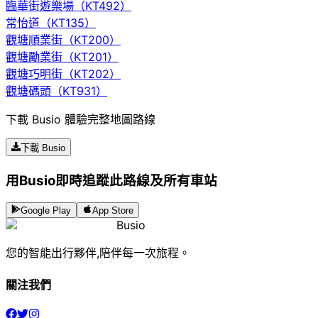
臨華街遊樂場（KT492）
常怡道（KT135）
觀塘順業街（KT200）
觀塘勵業街（KT201）
觀塘巧明街（KT202）
觀塘碼頭（KT931）
下載 Busio 體驗完整地圖路線
下載 Busio
用Busio即時追蹤此路線及所有車站
Google Play
App Store
Busio
您的智能出行夥伴,陪伴每一次旅程。
關注我們