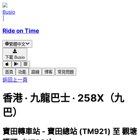
Busio
|
Ride on Time
繁體中文
下載 Busio
首頁
功能
路線
博客
常見問題
返回上一頁
香港
·
九龍巴士 ·
258X（九
巴）
寶田轉車站 - 寶田總站 (TM921)
至
觀塘