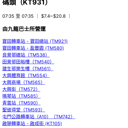
碼頭（KT931）
07:35 至 07:35
｜ $7.4~$20.8
｜
由九龍巴士所營運
寶田轉車站 - 寶田總站 (TM921)
寶田轉車站 - 盈豐園 (TM580)
良景邨總站（TM538）
田景邨田裕樓（TM540）
建生邨樂生樓（TM561）
大興體育館（TM554）
大興商場（TM565）
大興街（TM572）
鳴琴站（TM585）
青雲站（TM590）
聖彼得堂（TM593）
屯門公路轉車站（A10）（TM742）
啟隧轉車站 - 啟成街 (KT105)