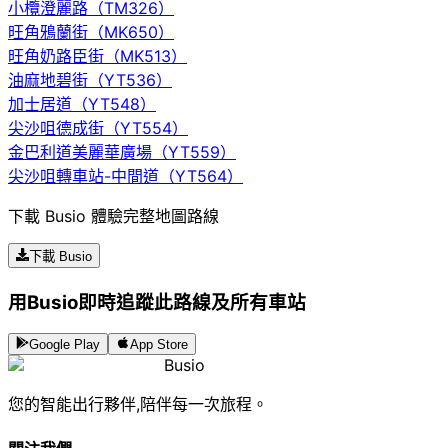
小欖澄麗路（TM326）
旺角鴉蘭街（MK650）
旺角奶路臣街（MK513）
油麻地碧街（YT536）
加士居道（YT548）
尖沙咀德成街（YT554）
金巴利道美麗華廣場（YT559）
尖沙咀轉車站-中間道（YT564）
下載 Busio 體驗完整地圖路線
下載 Busio
用Busio即時追蹤此路線及所有車站
Google Play
App Store
Busio
您的智能出行夥伴,陪伴每一次旅程。