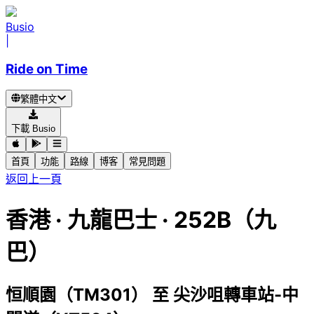
Busio
|
Ride on Time
繁體中文
下載 Busio
首頁
功能
路線
博客
常見問題
返回上一頁
香港
·
九龍巴士 ·
252B（九
巴）
恒順園（TM301）
至
尖沙咀轉車站-中