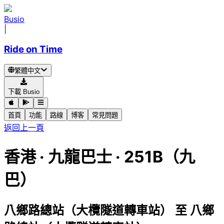
Busio
|
Ride on Time
繁體中文
下載 Busio
首頁
功能
路線
博客
常見問題
返回上一頁
香港
·
九龍巴士 ·
251B（九
巴）
八鄉路總站（大欖隧道轉車站）
至
八鄉