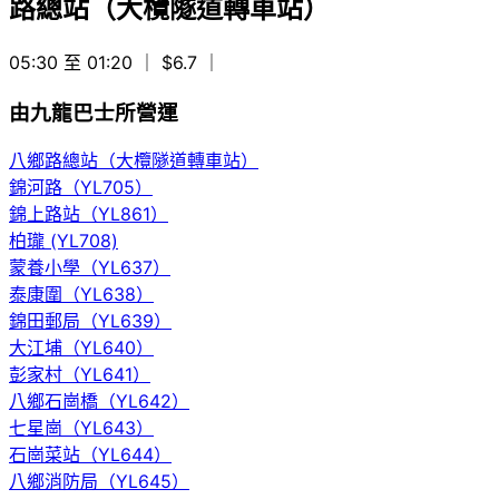
路總站（大欖隧道轉車站）
05:30 至 01:20
｜ $6.7
｜
由九龍巴士所營運
八鄉路總站（大欖隧道轉車站）
錦河路（YL705）
錦上路站（YL861）
柏瓏 (YL708)
蒙養小學（YL637）
泰康圍（YL638）
錦田郵局（YL639）
大江埔（YL640）
彭家村（YL641）
八鄉石崗橋（YL642）
七星崗（YL643）
石崗菜站（YL644）
八鄉消防局（YL645）