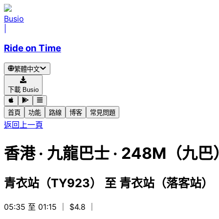
Busio
|
Ride on Time
繁體中文
下載 Busio
首頁
功能
路線
博客
常見問題
返回上一頁
香港
·
九龍巴士 ·
248M（九巴
青衣站（TY923）
至
青衣站（落客站）（
05:35 至 01:15
｜ $4.8
｜