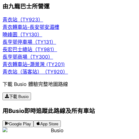
由九龍巴士所營運
青衣站（TY923）
青衣轉車站-長安邨安湄樓
曉峰園（TY130）
長亨邨停車場（TY131）
長宏巴士總站（TY981）
長亨邨商場（TY300）
青衣轉車站–灝景灣 (TY201)
青衣站（落客站）（TY920）
下載 Busio 體驗完整地圖路線
下載 Busio
用Busio即時追蹤此路線及所有車站
Google Play
App Store
Busio