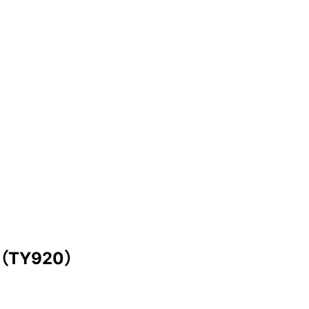
）
TY920）