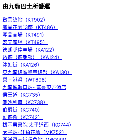
由九龍巴士所營運
啟業總站（KT902）
麗晶花園13座（KT486）
麗晶商場（KT491）
宏天廣場（KT495）
德朗邨停車場（KA122）
啟德（德朗邨）（KA124）
沐虹街（KA126）
東九龍總區警察總部（KA130）
譽．港灣（WT698）
九龍城轉車站- 富豪東方酒店
侯王道（KC735）
喇沙利道（KC738）
伯爵街（KC740）
勵德街（KC742）
拔萃男書院·太子道西（KC744）
太子站· 旺角花墟（MK752）
西洋菜南街旺角站（MK343）