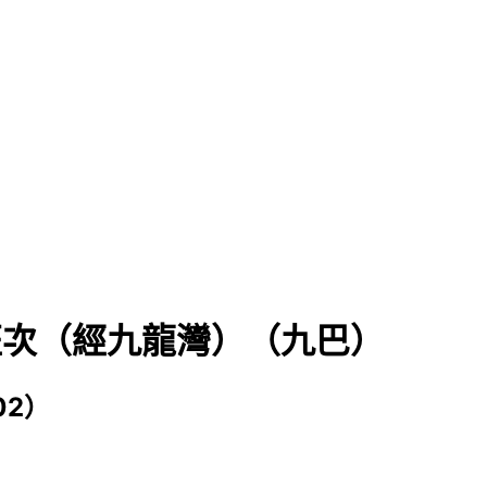
班次（經九龍灣）（九巴）
02）