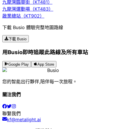
九龍灣臨華街（KT481）
九龍灣運動場（KT483）
啟業總站（KT902）
下載 Busio 體驗完整地圖路線
下載 Busio
用Busio即時追蹤此路線及所有車站
Google Play
App Store
Busio
您的智能出行夥伴,陪伴每一次旅程。
關注我們
聯繫我們
kf@metalight.ai