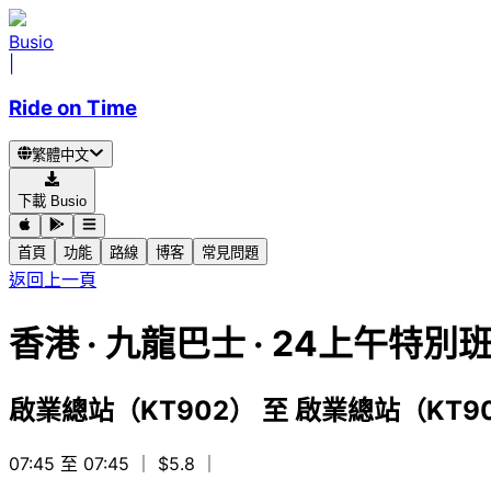
Busio
|
Ride on Time
繁體中文
下載 Busio
首頁
功能
路線
博客
常見問題
返回上一頁
香港
·
九龍巴士 ·
24上午特別
啟業總站（KT902）
至
啟業總站（KT9
07:45 至 07:45
｜ $5.8
｜