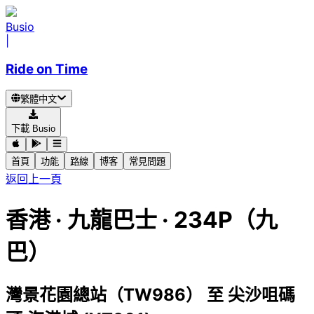
Busio
|
Ride on Time
繁體中文
下載 Busio
首頁
功能
路線
博客
常見問題
返回上一頁
香港
·
九龍巴士 ·
234P（九
巴）
灣景花園總站（TW986）
至
尖沙咀碼