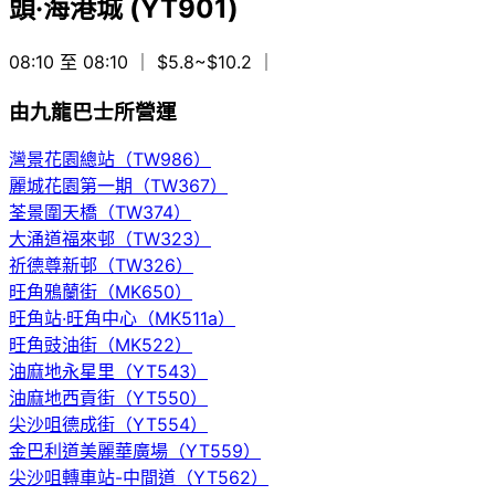
頭·海港城 (YT901)
08:10 至 08:10
｜ $5.8~$10.2
｜
由九龍巴士所營運
灣景花園總站（TW986）
麗城花園第一期（TW367）
荃景圍天橋（TW374）
大涌道福來邨（TW323）
祈德尊新邨（TW326）
旺角鴉蘭街（MK650）
旺角站·旺角中心（MK511a）
旺角豉油街（MK522）
油麻地永星里（YT543）
油麻地西貢街（YT550）
尖沙咀德成街（YT554）
金巴利道美麗華廣場（YT559）
尖沙咀轉車站-中間道（YT562）