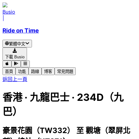
Busio
|
Ride on Time
繁體中文
下載 Busio
首頁
功能
路線
博客
常見問題
返回上一頁
香港
·
九龍巴士 ·
234D（九
巴）
豪景花園（TW332）
至
觀塘（翠屏北