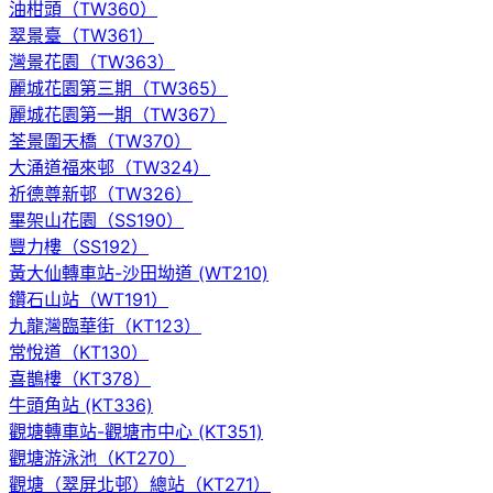
油柑頭（TW360）
翠景臺（TW361）
灣景花園（TW363）
麗城花園第三期（TW365）
麗城花園第一期（TW367）
荃景圍天橋（TW370）
大涌道福來邨（TW324）
祈德尊新邨（TW326）
畢架山花園（SS190）
豐力樓（SS192）
黃大仙轉車站-沙田坳道 (WT210)
鑽石山站（WT191）
九龍灣臨華街（KT123）
常悅道（KT130）
喜鵲樓（KT378）
牛頭角站 (KT336)
觀塘轉車站-觀塘市中心 (KT351)
觀塘游泳池（KT270）
觀塘（翠屏北邨）總站（KT271）