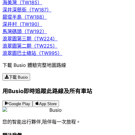
海美灣（TW185）
深井深慈街（TW187）
碧堤半島（TW188）
深井村（TW190）
馬灣碼頭（TW192）
浪翠園第三期（TW224）
浪翠園第二期（TW225）
浪翠園巴士總站（TW995）
下載 Busio 體驗完整地圖路線
下載 Busio
用Busio即時追蹤此路線及所有車站
Google Play
App Store
Busio
您的智能出行夥伴,陪伴每一次旅程。