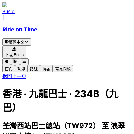
Busio
|
Ride on Time
繁體中文
下載 Busio
首頁
功能
路線
博客
常見問題
返回上一頁
香港
·
九龍巴士 ·
234B（九
巴）
荃灣西站巴士總站（TW972）
至
浪翠