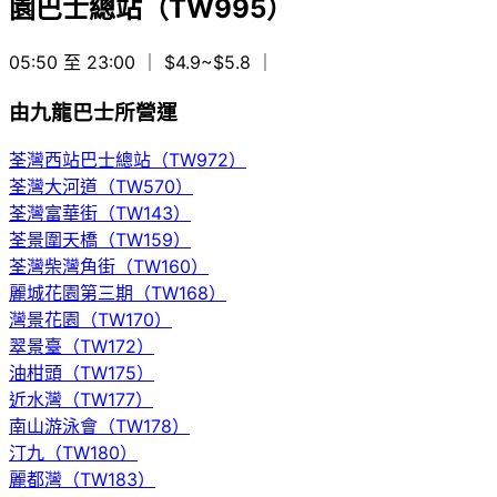
園巴士總站（TW995）
05:50 至 23:00
｜ $4.9~$5.8
｜
由九龍巴士所營運
荃灣西站巴士總站（TW972）
荃灣大河道（TW570）
荃灣富華街（TW143）
荃景圍天橋（TW159）
荃灣柴灣角街（TW160）
麗城花園第三期（TW168）
灣景花園（TW170）
翠景臺（TW172）
油柑頭（TW175）
近水灣（TW177）
南山游泳會（TW178）
汀九（TW180）
麗都灣（TW183）