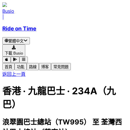
Busio
|
Ride on Time
繁體中文
下載 Busio
首頁
功能
路線
博客
常見問題
返回上一頁
香港
·
九龍巴士 ·
234A（九
巴）
浪翠園巴士總站（TW995）
至
荃灣西