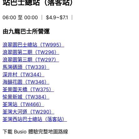
站巴士總站（落客站）
06:00 至 00:00
｜ $4.9~$7.1
｜
由九龍巴士所營運
浪翠園巴士總站（TW995）
浪翠園第二期（TW296）
浪翠園第三期（TW297）
馬灣碼頭（TW339）
深井村（TW344）
海韻花園（TW346）
荃景圍天橋（TW375）
愉景新城（TW384）
荃灣站（TW466）
荃灣大河道（TW290）
荃灣西站巴士總站（落客站）
下載 Busio 體驗完整地圖路線