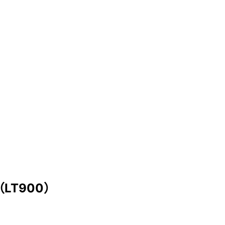
）
LT900）