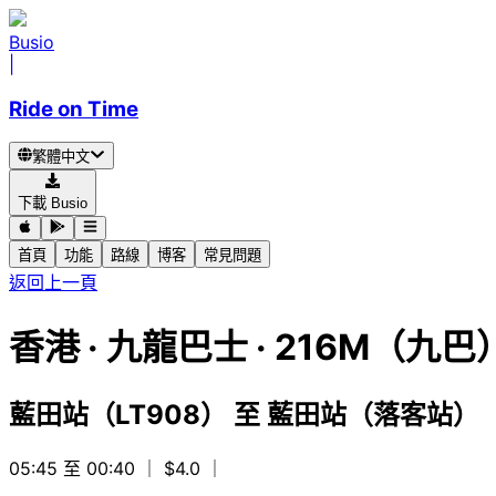
Busio
|
Ride on Time
繁體中文
下載 Busio
首頁
功能
路線
博客
常見問題
返回上一頁
香港
·
九龍巴士 ·
216M（九巴
藍田站（LT908）
至
藍田站（落客站）（
05:45 至 00:40
｜ $4.0
｜