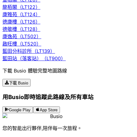
龍栢閣（LT122）
康雅苑（LT124）
德康樓（LT126）
德敬樓（LT128）
康逸苑（LT502）
啟旺樓（LT520）
藍田分科診所（LT139）
藍田站（落客站）（LT900）
下載 Busio 體驗完整地圖路線
下載 Busio
用Busio即時追蹤此路線及所有車站
Google Play
App Store
Busio
您的智能出行夥伴,陪伴每一次旅程。