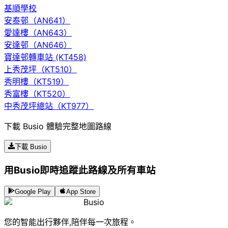
基順學校
安泰邨（AN641）
愛達樓（AN643）
安達邨（AN646）
寶達邨轉車站 (KT458)
上秀茂坪（KT510）
秀明樓（KT519）
秀富樓（KT520）
中秀茂坪總站（KT977）
下載 Busio 體驗完整地圖路線
下載 Busio
用Busio即時追蹤此路線及所有車站
Google Play
App Store
Busio
您的智能出行夥伴,陪伴每一次旅程。