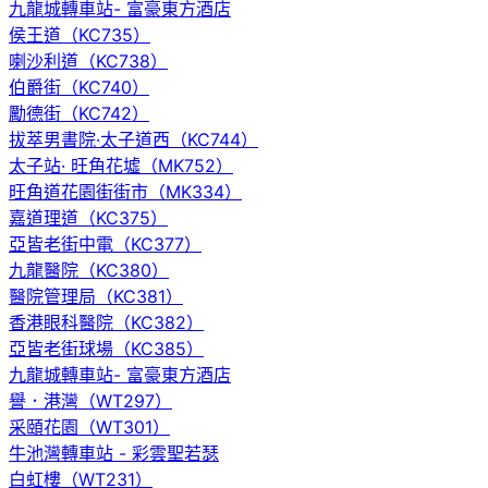
九龍城轉車站- 富豪東方酒店
侯王道（KC735）
喇沙利道（KC738）
伯爵街（KC740）
勵德街（KC742）
拔萃男書院·太子道西（KC744）
太子站· 旺角花墟（MK752）
旺角道花園街街市（MK334）
嘉道理道（KC375）
亞皆老街中電（KC377）
九龍醫院（KC380）
醫院管理局（KC381）
香港眼科醫院（KC382）
亞皆老街球場（KC385）
九龍城轉車站- 富豪東方酒店
譽．港灣（WT297）
采頤花園（WT301）
牛池灣轉車站 - 彩雲聖若瑟
白虹樓（WT231）