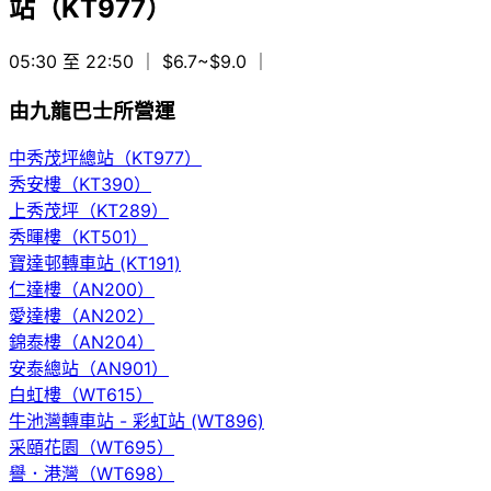
站（KT977）
05:30 至 22:50
｜ $6.7~$9.0
｜
由九龍巴士所營運
中秀茂坪總站（KT977）
秀安樓（KT390）
上秀茂坪（KT289）
秀暉樓（KT501）
寶達邨轉車站 (KT191)
仁達樓（AN200）
愛達樓（AN202）
錦泰樓（AN204）
安泰總站（AN901）
白虹樓（WT615）
牛池灣轉車站 - 彩虹站 (WT896)
采頤花園（WT695）
譽．港灣（WT698）