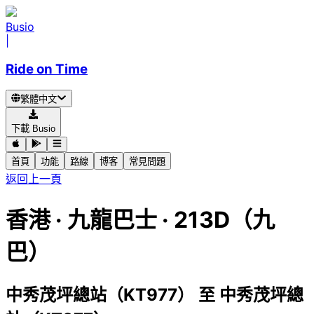
Busio
|
Ride on Time
繁體中文
下載 Busio
首頁
功能
路線
博客
常見問題
返回上一頁
香港
·
九龍巴士 ·
213D（九
巴）
中秀茂坪總站（KT977）
至
中秀茂坪總