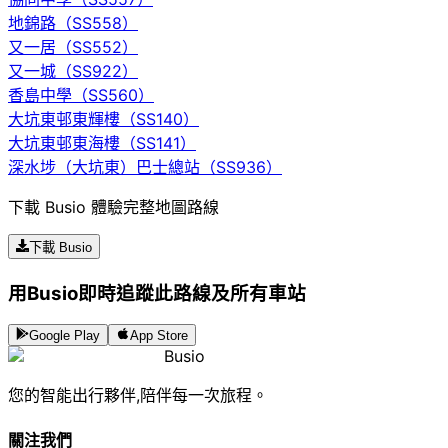
地錦路（SS558）
又一居（SS552）
又一城（SS922）
香島中學（SS560）
大坑東邨東輝樓（SS140）
大坑東邨東海樓（SS141）
深水埗（大坑東）巴士總站（SS936）
下載 Busio 體驗完整地圖路線
下載 Busio
用Busio即時追蹤此路線及所有車站
Google Play
App Store
Busio
您的智能出行夥伴,陪伴每一次旅程。
關注我們