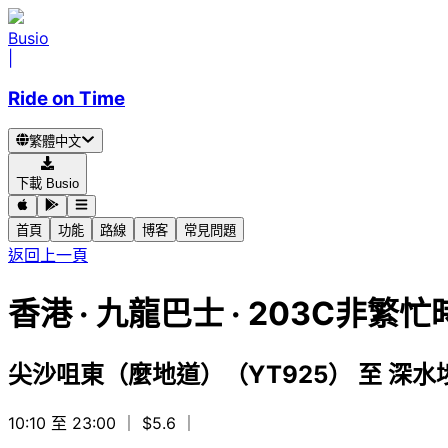
Busio
|
Ride on Time
繁體中文
下載 Busio
首頁
功能
路線
博客
常見問題
返回上一頁
香港
·
九龍巴士 ·
203C非繁
尖沙咀東（麼地道）（YT925）
至
深水
10:10 至 23:00
｜ $5.6
｜