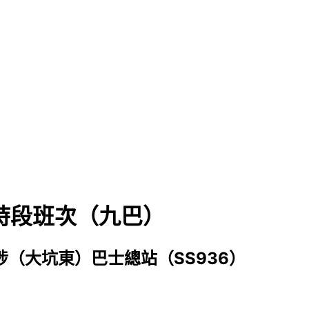
忙時段班次（九巴）
埗（大坑東）巴士總站（SS936）