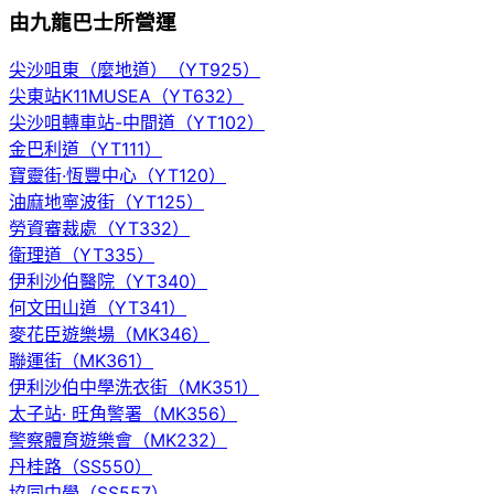
由九龍巴士所營運
尖沙咀東（麼地道）（YT925）
尖東站K11MUSEA（YT632）
尖沙咀轉車站-中間道（YT102）
金巴利道（YT111）
寶靈街·恆豐中心（YT120）
油麻地寧波街（YT125）
勞資審裁處（YT332）
衛理道（YT335）
伊利沙伯醫院（YT340）
何文田山道（YT341）
麥花臣遊樂場（MK346）
聯運街（MK361）
伊利沙伯中學洗衣街（MK351）
太子站· 旺角警署（MK356）
警察體育遊樂會（MK232）
丹桂路（SS550）
協同中學（SS557）