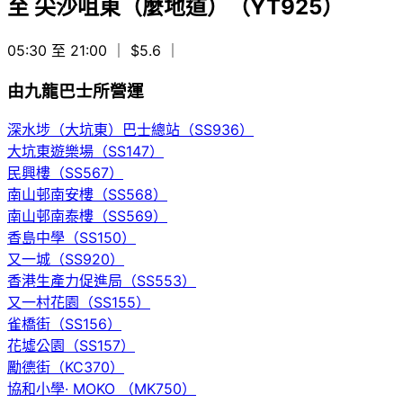
至
尖沙咀東（麼地道）（YT925）
05:30 至 21:00
｜ $5.6
｜
由九龍巴士所營運
深水埗（大坑東）巴士總站（SS936）
大坑東遊樂場（SS147）
民興樓（SS567）
南山邨南安樓（SS568）
南山邨南泰樓（SS569）
香島中學（SS150）
又一城（SS920）
香港生產力促進局（SS553）
又一村花園（SS155）
雀橋街（SS156）
花墟公園（SS157）
勵德街（KC370）
協和小學· MOKO （MK750）