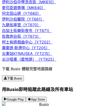
伊利沙伯中學洗衣街（MK610）
麥花臣遊樂場（MK640）
何文田山道（YT660）
伊利沙伯醫院（YT661）
九龍佑寧堂（YT670）
白加士街廟街夜市（YT671）
佐敦炮台街（YT673）
柯士甸道戲曲中心（YT202）
廣東道·新港中心（YT205）
尖東站K11MUSEA（YT215）
尖沙咀東（麼地道）（YT925）
下載 Busio 體驗完整地圖路線
下載 Busio
用Busio即時追蹤此路線及所有車站
Google Play
App Store
Busio