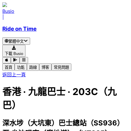
Busio
|
Ride on Time
繁體中文
下載 Busio
首頁
功能
路線
博客
常見問題
返回上一頁
香港
·
九龍巴士 ·
203C（九
巴）
深水埗（大坑東）巴士總站（SS936）