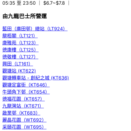
05:35 至 23:50
｜ $6.7~$7.8
｜
由九龍巴士所營運
藍田（廣田邨）總站（LT924）
龍栢閣（LT121）
康雅苑（LT123）
德康樓（LT125）
德敬樓（LT127）
興田（LT161）
觀塘站 (KT622)
觀塘轉車站 - 創紀之城 (KT636)
觀塘定富街（KT646）
牛頭角下邨（KT654）
德福花園（KT657）
九龍灣站（KT671）
啟業邨（KT683）
麗晶花園（WT692）
采頤花園（WT695）