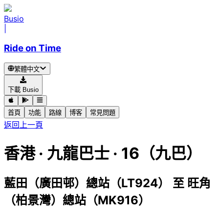
Busio
|
Ride on Time
繁體中文
下載 Busio
首頁
功能
路線
博客
常見問題
返回上一頁
香港
·
九龍巴士 ·
16（九巴）
藍田（廣田邨）總站（LT924）
至
旺角
（柏景灣）總站（MK916）