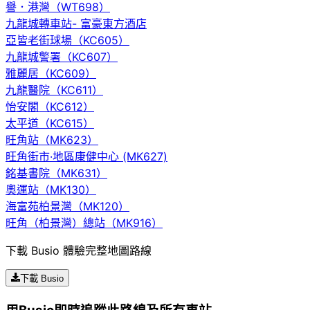
譽．港灣（WT698）
九龍城轉車站- 富豪東方酒店
亞皆老街球場（KC605）
九龍城警署（KC607）
雅麗居（KC609）
九龍醫院（KC611）
怡安閣（KC612）
太平道（KC615）
旺角站（MK623）
旺角街市·地區康健中心 (MK627)
銘基書院（MK631）
奧運站（MK130）
海富苑柏景灣（MK120）
旺角（柏景灣）總站（MK916）
下載 Busio 體驗完整地圖路線
下載 Busio